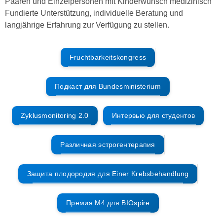
Paaren und Einzelpersonen mit Kinderwunsch medizinisch
Fundierte Unterstützung, individuelle Beratung und
langjährige Erfahrung zur Verfügung zu stellen.
Fruchtbarkeitskongress
Подкаст для Bundesministerium
Zyklusmonitoring 2.0
Интервью для студентов
Различная эстрогентерапия
Защита плодородия для Einer Krebsbehandlung
Премия M4 для BIOspire