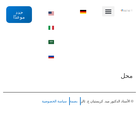
حدد
موعدًا
محل
© الأستاذ الدكتور ميد. كريستيان ج. ثالر
بصمة
سياسة الخصوصية